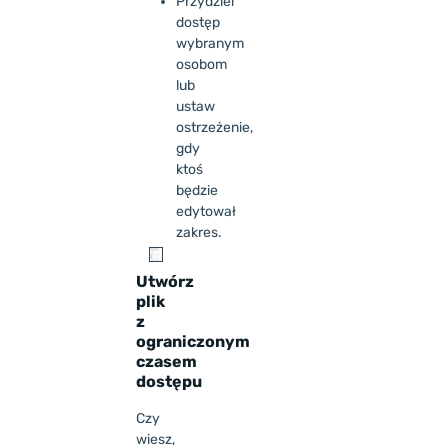
Przydziel
dostęp
wybranym
osobom
lub
ustaw
ostrzeżenie,
gdy
ktoś
będzie
edytował
zakres.
Utwórz
plik
z
ograniczonym
czasem
dostępu
Czy
wiesz,