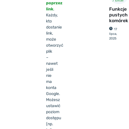
/ Excel
poprzez
Funkcje
link
.
pustych
Każdy,
komórek
kto
dostanie
17
link,
lipca,
2025
może
otworzyć
plik
–
nawet
jeśli
nie
ma
konta
Google.
Możesz
ustawić
poziom
dostępu
(np.