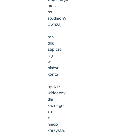
maila
na
studiach?
Uważaj
–
ten
plik
zapisze
się
w
historii
konta
i
będzie
widoczny
dla
każdego,
kto
z
niego
korzysta.