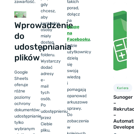
zawartość.
takich
gdy
porad,
chcesz,
dołącz
aby
na
Wprowadzenie
konkretne
grupę
osoby
na
do
miały
Facebooku
,
dostęp
udostępniania
gdzie
do
użytkownicy
folderu.
plików
dzielą
Wystarczy
się
dodać
swoją
Google
adresy
wiedzą
Sheets
e-
i
oferuje
mail
Kariera
pomagają
różne
tych
opanować
Sunoger
poziomy
osób.
arkuszowe
–
ochrony
Po
sprawy.
Rekrutac
dokumentów:
udostępnieniu
Do
–
udostępnianie
przez
Automat
zobaczenia
tylko
Ciebie
Develope
w
wybranym
pliku,
kolejnych