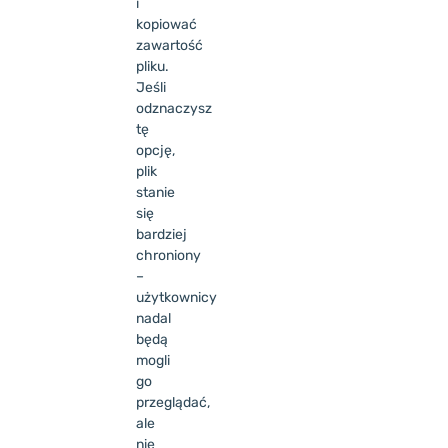
i
kopiować
zawartość
pliku.
Jeśli
odznaczysz
tę
opcję,
plik
stanie
się
bardziej
chroniony
–
użytkownicy
nadal
będą
mogli
go
przeglądać,
ale
nie