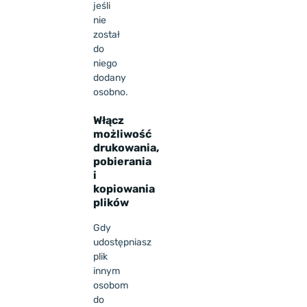
jeśli
nie
został
do
niego
dodany
osobno.
Włącz
możliwość
drukowania,
pobierania
i
kopiowania
plików
Gdy
udostępniasz
plik
innym
osobom
do