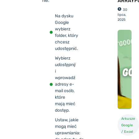
ARRAYF
nie.
30
lipca,
Na dysku
2025
Google
wybierz
folder, który
chcesz
udostępnić.
Wybierz
udostępnij
i
wprowadź
adresy e-
mail osób,
które
mają mieć
dostęp.
Arkusze
Ustaw, jakie
Google
mogą mieć
/ Excel
uprawniania: