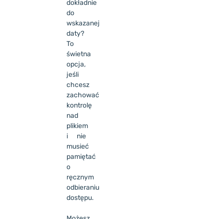
dokładnie
do
wskazanej
daty?
To
świetna
opcja,
jeśli
chcesz
zachować
kontrolę
nad
plikiem
i nie
musieć
pamiętać
o
ręcznym
odbieraniu
dostępu.
Możesz