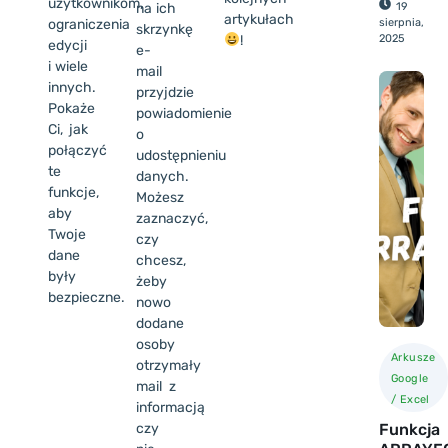
użytkownikom,
na ich
19
artykułach
ograniczenia
sierpnia,
skrzynkę
!
2025
edycji
e-
i wiele
mail
innych.
przyjdzie
Pokaże
powiadomienie
Ci, jak
o
połączyć
udostępnieniu
te
danych.
funkcje,
Możesz
aby
zaznaczyć,
Twoje
czy
dane
chcesz,
były
żeby
bezpieczne.
nowo
dodane
osoby
Arkusze
otrzymały
Google
mail z
/ Excel
informacją
czy
Funkcja