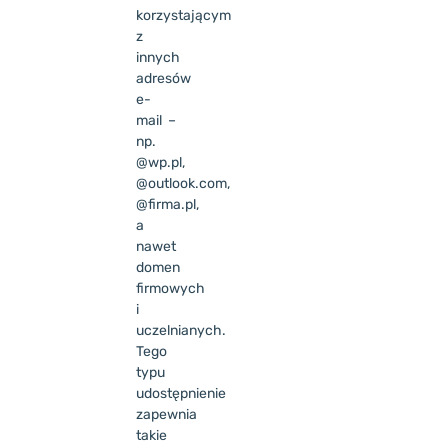
korzystającym
z
innych
adresów
e-
mail –
np.
@wp.pl,
@outlook.com,
@firma.pl,
a
nawet
domen
firmowych
i
uczelnianych.
Tego
typu
udostępnienie
zapewnia
takie