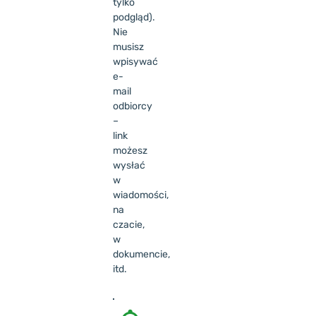
tylko
podgląd).
Nie
musisz
wpisywać
e-
mail
odbiorcy
–
link
możesz
wysłać
w
wiadomości,
na
czacie,
w
dokumencie,
itd.