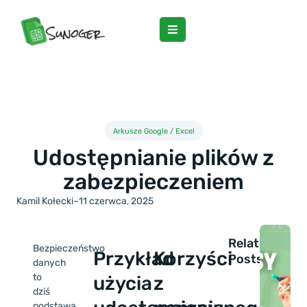
Arkusze Google / Excel
Udostępnianie plików z
zabezpieczeniem
Kamil Kołecki
–
11 czerwca, 2025
Related
Bezpieczeństwo
Przykład
Korzyści
Posts
danych
to
użycia
z
dziś
podstawa.