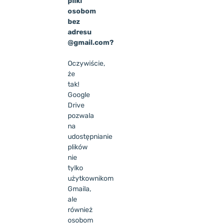
pliki
osobom
bez
adresu
@gmail.com?
Oczywiście,
że
tak!
Google
Drive
pozwala
na
udostępnianie
plików
nie
tylko
użytkownikom
Gmaila,
ale
również
osobom