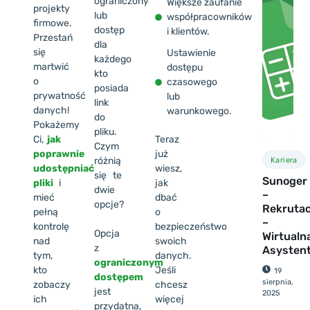
ograniczony
Większe zaufanie
projekty
lub
współpracowników
firmowe.
dostęp
i klientów.
Przestań
dla
się
Ustawienie
każdego
martwić
dostępu
kto
o
czasowego
posiada
prywatność
lub
link
danych!
warunkowego.
do
Pokażemy
pliku.
Ci,
jak
Teraz
Czym
poprawnie
już
różnią
Kariera
udostępniać
wiesz,
się te
Sunoger
pliki
i
jak
dwie
–
mieć
dbać
opcje?
Rekrutac
pełną
o
–
kontrolę
bezpieczeństwo
Opcja
Wirtualn
nad
swoich
z
Asysten
tym,
danych.
ograniczonym
kto
Jeśli
19
dostępem
sierpnia,
zobaczy
chcesz
jest
2025
ich
więcej
przydatna,