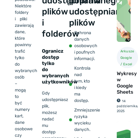
udostępniania
poprawnego
Niektóre
plików
udostępniania
foldery
i pliki
i
plików
zawierają
folderów
dane,
Ochrona
które
danych
powinny
osobowych
Ogranicz
trafić
Arkusze
i poufnych
dostęp
tylko
Google
informacji.
tylko
do
/ Excel
Kontrola
do
wybranych
Wykresy
nad
wybranych
osób
w
tym, kto
użytkowników
–
Google
i kiedy
mogą
Sheets
Gdy
ma
to
udostępniasz
dostęp.
14
być
plik,
października
numery
Zmniejszenie
2025
możesz
kart,
ryzyka
nadać
dane
wycieku
mu
osobowe
danych.
dostęp
czy