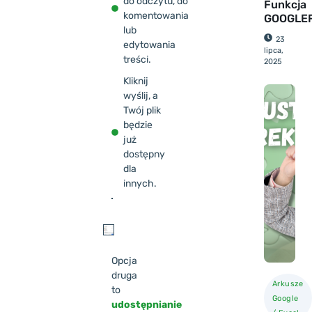
do odczytu, do
Funkcja
komentowania
GOOGLE
lub
23
edytowania
lipca,
treści.​
2025
Kliknij
wyślij, a
Twój plik
będzie
już
dostępny
dla
innych.​
Opcja
druga
Arkusze
to
Google
udostępnianie