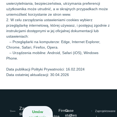
uwierzytelniania, bezpieczeństwa, utrzymania preferencji
użytkownika może utrudnić, a w skrajnych przypadkach może
uniemożliwić korzystanie ze stron www.
2. W celu zarządzania ustawieniami cookies wybierz
przeglądarkę internetową, której używasz, i postępuj zgodnie z
instrukcjami dostępnymi w jej oficjalnej dokumentacji lub
ustawieniach:
– Przeglądarki na komputerze: Edge, Internet Explorer,
Chrome, Safari, Firefox, Opera.
– Urządzenia mobilne: Android, Safari (iOS), Windows
Phone.
Data publikacji Polityki Prywatności: 16.02.2024
Data ostatniej aktualizacji: 30.04.2026
Zapisz
Firma
Case
ul.
Zaprojektowane
Umów
się
studies
O
Okrężna
i