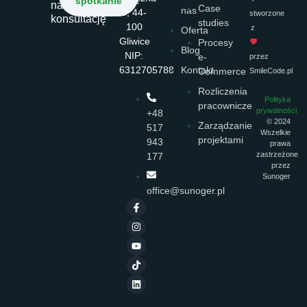
spotkanie
na
Case
nas
8, 44-
stworzone
konsultację
studies
100
z
Oferta
Gliwice
Procesy
Blog
NIP:
e-
przez
6312705788
Kontakt
Commerce
SmileCode.pl
Rozliczenia
Polityka
pracownicze
prywatności
+48
© 2024
Zarządzanie
517
Wszelkie
projektami
943
prawa
zastrzeżone
177
przez
Sunoger
office@sunoger.pl