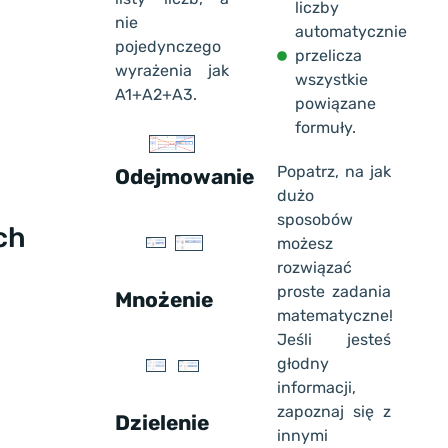
liczby
nie
automatycznie
pojedynczego
przelicza
wyrażenia jak
wszystkie
A1+A2+A3.
powiązane
formuły.
Popatrz, na jak
Odejmowanie
dużo
sposobów
ch
możesz
rozwiązać
proste zadania
Mnożenie
matematyczne!
Jeśli jesteś
głodny
informacji,
zapoznaj się z
Dzielenie
innymi