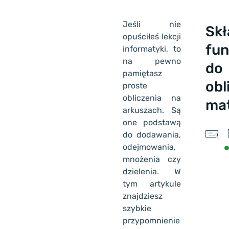
Jeśli nie
Skł
opuściłeś lekcji
fun
informatyki, to
na pewno
do
pamiętasz
obl
proste
obliczenia na
ma
arkuszach. Są
one podstawą
do dodawania,
odejmowania,
mnożenia czy
dzielenia. W
tym artykule
znajdziesz
szybkie
przypomnienie