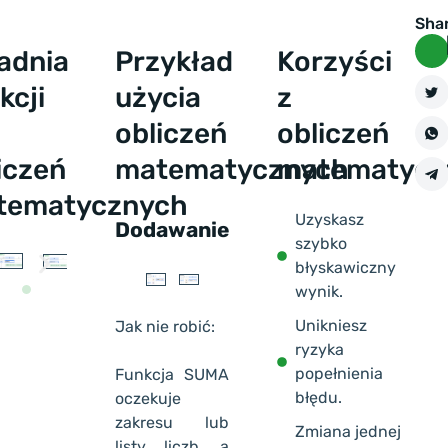
Sha
adnia
Przykład
Korzyści
kcji
użycia
z
obliczeń
obliczeń
iczeń
matematycznych
matematycz
tematycznych
Uzyskasz
Dodawanie
szybko
błyskawiczny
wynik.
Unikniesz
Jak nie robić:
ryzyka
popełnienia
Funkcja SUMA
błędu.
oczekuje
zakresu lub
Zmiana jednej
listy liczb, a