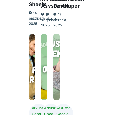
Sheets
Asystentka
Developer
14
19
19
października,
sierpnia,
sierpnia,
2025
2025
2025
Arkusze
Arkusze
Arkusze
Google
Google
Google