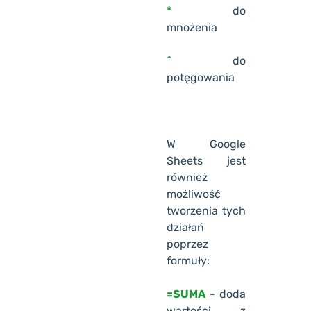
*
do
mnożenia
^
do
potęgowania
W Google
Sheets jest
również
możliwość
tworzenia tych
działań
poprzez
formuły:
=SUMA
- doda
wartości z