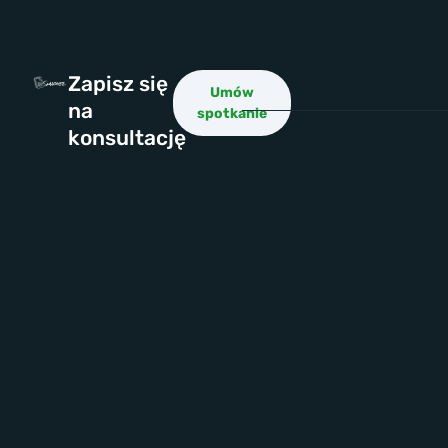
Zapisz się
Umów
na
spotkanie
konsultację