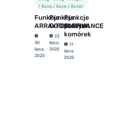
/ Excel
/ Excel
/ Excel
Funkcja
Funkcja
Funkcje
ARRAYFORMULA
GOOGLEFINANCE
pustych
komórek
23
30
lipca,
17
lipca,
2025
lipca,
2025
2025