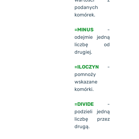
podanych
komórek.
=MINUS
-
odejmie jedną
liczbę od
drugiej.
=ILOCZYN
-
pomnoży
wskazane
komórki.
=DIVIDE
-
podzieli jedną
liczbę przez
drugą.