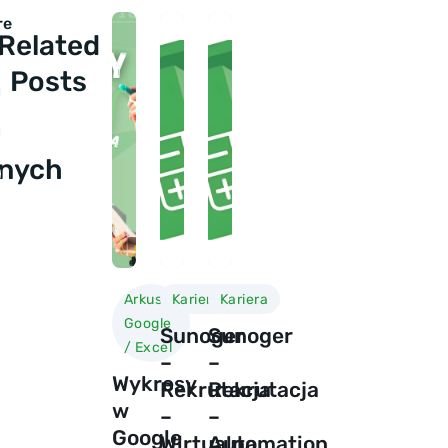
re
Related
Posts
nych
Arkusze
Kariera
Kariera
Google
Sunoger
Sunoger
/ Excel
–
–
Wykresy
Rekrutacja
Rekrutacja
w
–
–
Google
Wirtualna
Automation