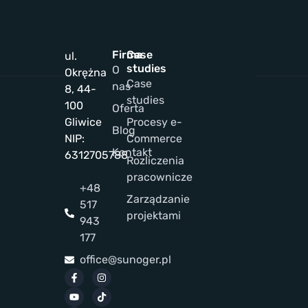
Firma
Case
ul.
studies
O
Okrężna
Case
nas
8, 44-
studies
100
Oferta
Gliwice
Procesy e-
Blog
NIP:
Commerce
Kontakt
6312705788
Rozliczenia
pracownicze
+48
Zarządzanie
517
projektami
943
177
office@sunoger.pl