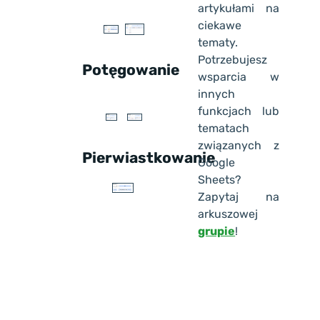
artykułami na
ciekawe
tematy.
Potrzebujesz
Potęgowanie
wsparcia w
innych
funkcjach lub
tematach
związanych z
Pierwiastkowanie
Google
Sheets?
Zapytaj na
arkuszowej
grupie
!