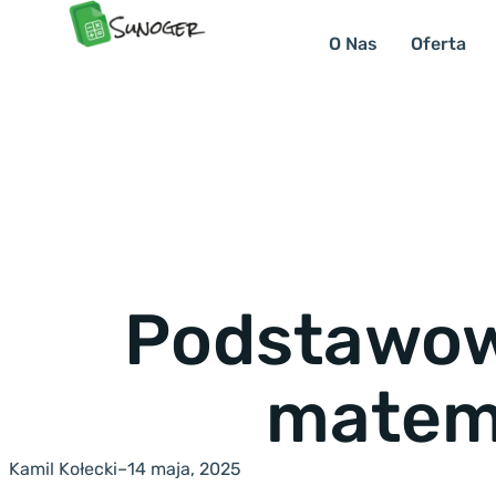
O Nas
Oferta
Podstawow
matem
Kamil Kołecki
–
14 maja, 2025