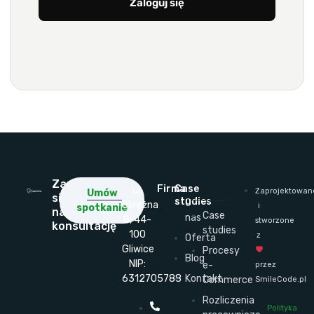
Zaloguj się
Zapisz
Firma
Case
ul.
Zaprojektowan
Umów
się
studies
O
Okrężna
i
spotkanie
na
Case
nas
8, 44-
stworzone
konsultację
studies
100
z
Oferta
Gliwice
Procesy
Blog
NIP:
e-
przez
6312705788
Kontakt
Commerce
SmileCode.pl
Rozliczenia
Polityka